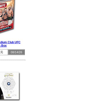
adium Club UFC
 Box
 元
08/14/26