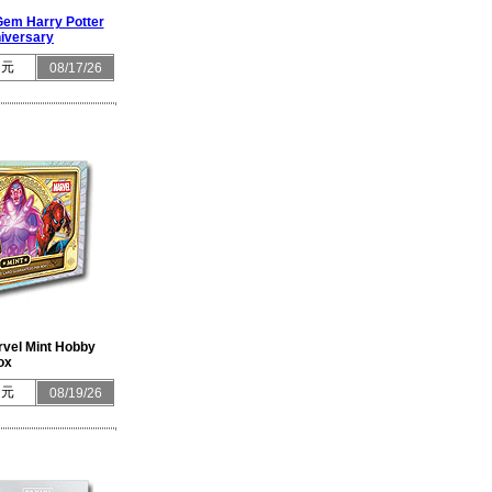
em Harry Potter
iversary
 元
08/17/26
vel Mint Hobby
ox
 元
08/19/26