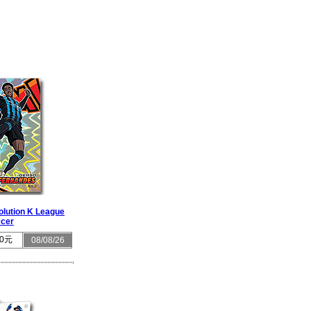
olution K League
cer
0元
08/08/26