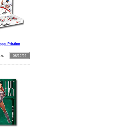
pps Pristine
 元
08/12/26