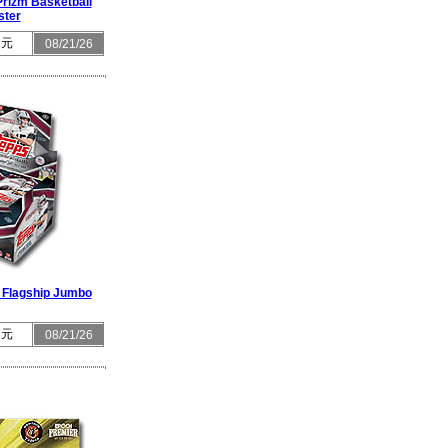
Prizm Basketball
ster
 元
08/21/26
 Flagship Jumbo
 元
08/21/26