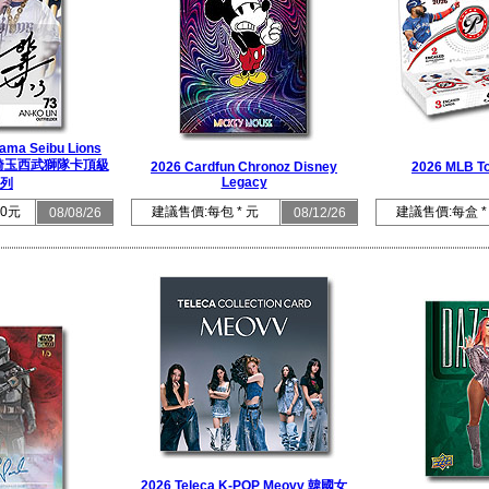
ama Seibu Lions
ion 埼玉西武獅隊卡頂級
2026 Cardfun Chronoz Disney
2026 MLB To
Legacy
列
0元
建議售價:每包 * 元
建議售價:每盒 *
08/08/26
08/12/26
2026 Teleca K-POP Meovv 韓國女