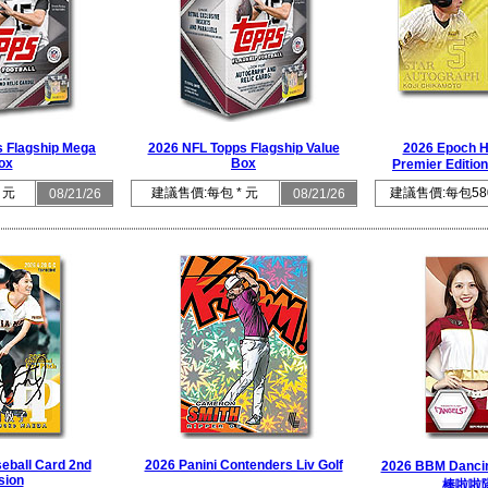
 Flagship Mega
2026 NFL Topps Flagship Value
2026 Epoch H
ox
Box
Premier Edi
 元
建議售價:每包 * 元
建議售價:每包58
08/21/26
08/21/26
ball Card 2nd
2026 Panini Contenders Liv Golf
2026 BBM Danci
sion
棒啦啦