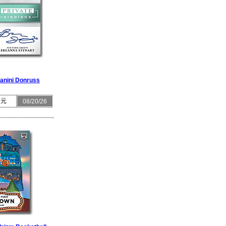
nini Donruss
 元
08/20/26