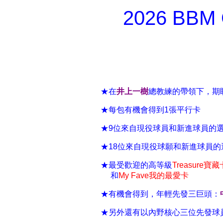
2026 BBM C
★在
井上一樹
總教練的帶領下，期
★每包有機會得到1張平行卡
★9位來自現役球員和新進球員的
★18位來自現役球願和新進球員
★最受歡迎的高等級
Treasure寶藏
和
My Fave我的最愛卡
★有機會得到，年輕先發三巨頭：
★另外還有以內野核心三位先發球