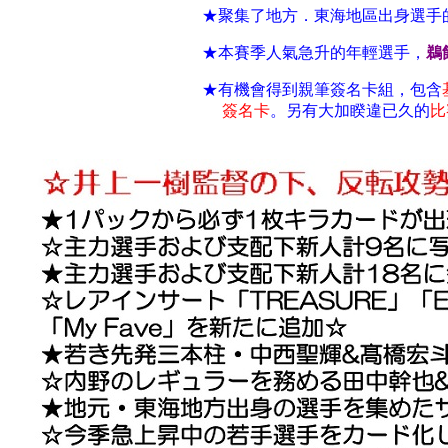
★聚集了地方．東海地區出身選手
★本賽季人氣急升的年輕選手，
鵜
★有機會得到親筆簽名卡組，包含
簽名卡
。另有大加睽違已久的
比