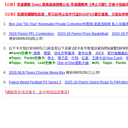
【
公告】
育盛國際 Topps 業務服務調整公告:育盛國際將【停止代辦】交換卡登錄/
【
公告】
因應美國關稅政策，即日起停止收件代送BGS/PSA鑒定服務。日後如有
1、
Bon Jovi "On Tour" Keepsake Private Collection邦喬飛 巡迴演唱會 私人珍
2、
2026 Panini PFL Contenders
、
2025-26 Panini Prizm Basketball
、
2025-26 P
將於08/06/26(四)上市!
3、以下卡片預計於08/05(三)前送至以下店家:(請卡友可致電店家詢問&連繫預約時
■Panini交換卡:
黃蜂
、
聯盟
、
領先升學書局
、
童年往事
、
JACK
、
新竹旗艦瘋狂
■Topps、Panini交換卡:
學士
、
雙子星
、
仟翔
、
紅葉
、
王牌卡店(Ace Card)
、
■Topps、Panini、Leaf交換卡:
One of One運動卡舖
。
■UD、Topps、Panin
4、
2026 MLB Topps Chrome Mega Box
將於08/05/26(三)上市!
5、
Futera World Football FX Series 3
、
2025-26 Panini Select Road To FIFA Wor
【
網路買卡(含交換卡、盒卡)特別注意事項
】