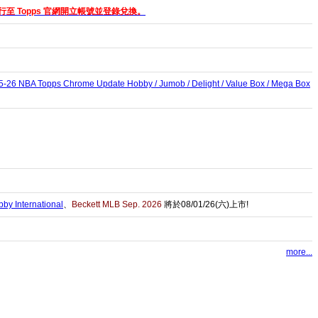
至 Topps 官網開立帳號並登錄兌換。
5-26 NBA Topps Chrome Update Hobby / Jumob / Delight / Value Box / Mega Box
by International
、
Beckett MLB Sep. 2026
將於08/01/26(六)上市!
more...