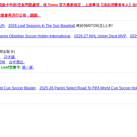
瑕疵卡申訴/空盒問題處理，依 Topps 官方最新規定，上述事項【須由消費者本人】自行
恢復會再另行公告，謝謝。
藏系列
、
2026 Leaf Seasons In The Sun Baseball
將於08/07/26(五)上市!
anini Obsidian Soccer Hobby International
、
2026-27 NHL Upper Deck MVP
、
202
間去取卡)
、
JJ卡舖
。
明琦
、
台中喬比
。
i、Leaf交換卡:
第一家
。
ld Cup Soccer Blaster
、
2025-26 Panini Select Road To FIFA World Cup Soccer Hob